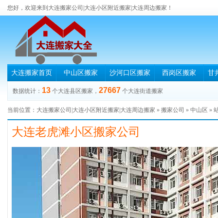
您好，欢迎来到大连搬家公司|大连小区附近搬家|大连周边搬家！
大连搬家首页
中山区搬家
沙河口区搬家
西岗区搬家
甘
13
27667
数据统计：
个大连县区搬家，
个大连街道搬家
当前位置：
大连搬家公司|大连小区附近搬家|大连周边搬家
»
搬家公司
»
中山区
» 
大连老虎滩小区搬家公司