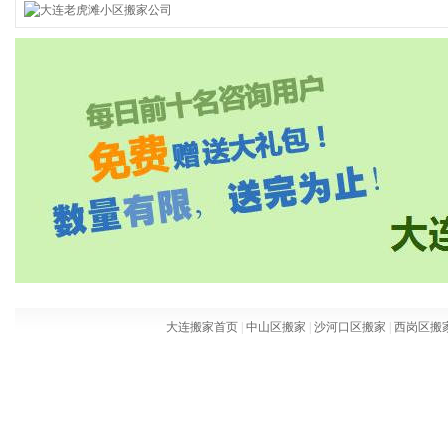
大连搬家首页
|
中山区搬家
|
沙河口区搬家
|
西岗区搬