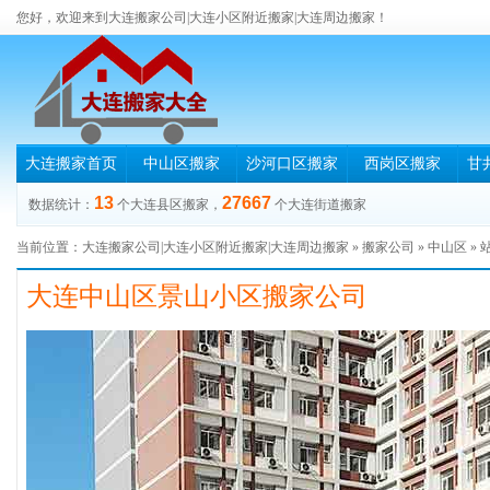
您好，欢迎来到大连搬家公司|大连小区附近搬家|大连周边搬家！
大连搬家首页
中山区搬家
沙河口区搬家
西岗区搬家
甘
13
27667
数据统计：
个大连县区搬家，
个大连街道搬家
当前位置：
大连搬家公司|大连小区附近搬家|大连周边搬家
»
搬家公司
»
中山区
» 
大连中山区景山小区搬家公司