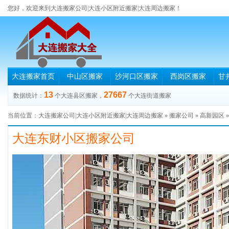
您好，欢迎来到大连搬家公司|大连小区附近搬家|大连周边搬家！
大连搬家首页
中山区搬家
沙河口区搬家
西岗区搬家
甘
13
27667
数据统计：
个大连县区搬家，
个大连街道搬家
当前位置：
大连搬家公司|大连小区附近搬家|大连周边搬家
»
搬家公司
»
高新园区
大连东财小区搬家公司