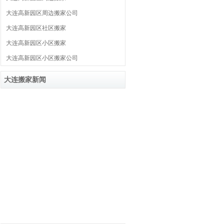
大连高新园区周边搬家公司
大连高新园区社区搬家
大连高新园区小区搬家
大连高新园区小区搬家公司
大连搬家新闻