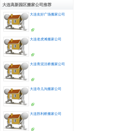
大连高新园区搬家公司推荐
大连友好广场搬家公司
大连老虎滩搬家公司
大连青泥洼桥搬家公司
大连寺儿沟搬家公司
大连胜利桥搬家公司