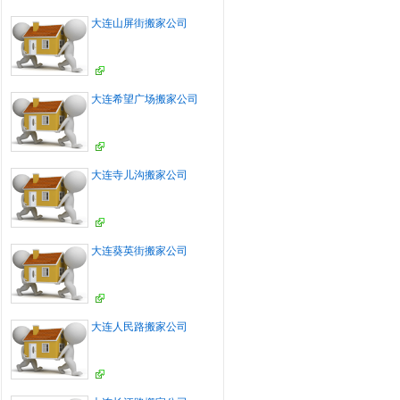
大连山屏街搬家公司
大连希望广场搬家公司
大连寺儿沟搬家公司
大连葵英街搬家公司
大连人民路搬家公司