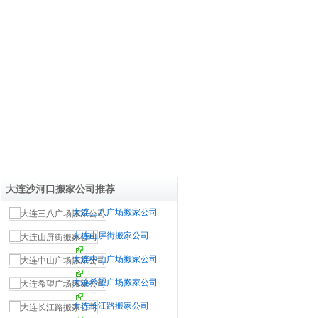
大连沙河口搬家公司推荐
大连三八广场搬家公司
大连山屏街搬家公司
大连中山广场搬家公司
大连希望广场搬家公司
大连长江路搬家公司