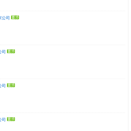
家公司
公司
公司
公司