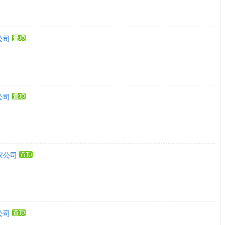
公司
公司
家公司
公司