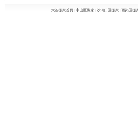
大连搬家首页
|
中山区搬家
|
沙河口区搬家
|
西岗区搬