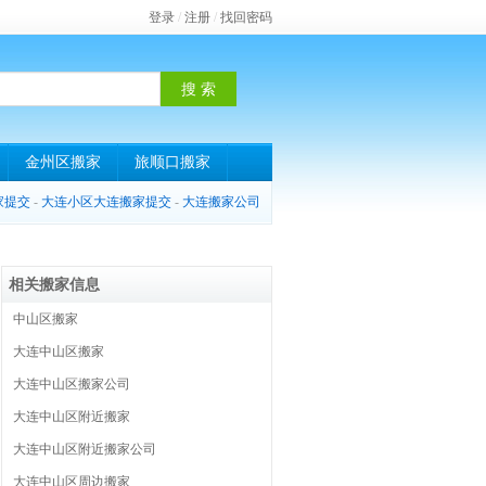
登录
/
注册
/
找回密码
金州区搬家
旅顺口搬家
家提交
-
大连小区大连搬家提交
-
大连搬家公司
相关搬家信息
中山区搬家
大连中山区搬家
大连中山区搬家公司
大连中山区附近搬家
大连中山区附近搬家公司
大连中山区周边搬家