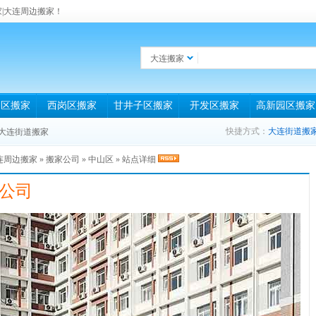
|大连周边搬家！
大连搬家
口区搬家
西岗区搬家
甘井子区搬家
开发区搬家
高新园区搬家
快捷方式：
大连街道搬
大连街道搬家
连周边搬家
»
搬家公司
»
中山区
» 站点详细
公司