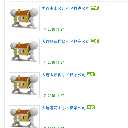
大连中山公园小区搬家公司
- 2016-11-27
大连解放广场小区搬家公司
- 2016-11-27
大连太原街小区搬家公司
- 2016-11-27
大连莲花山小区搬家公司