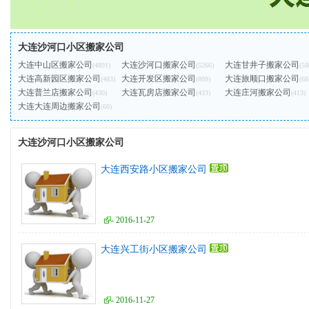
大连沙河口小区搬家公司
大连中山区搬家公司
大连沙河口搬家公司
大连甘井子搬家公司
(4891)
(5266)
(58
大连高新园区搬家公司
大连开发区搬家公司
大连旅顺口搬家公司
(483)
(809)
(68
大连普兰店搬家公司
大连瓦房店搬家公司
大连庄河搬家公司
(430)
(433)
(413)
大连大连周边搬家公司
(60)
大连沙河口小区搬家公司
大连西安路小区搬家公司
- 2016-11-27
大连兴工街小区搬家公司
- 2016-11-27