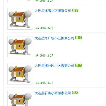
- 2016-11-27
大连星海湾小区搬家公司
- 2016-11-27
大连星海广场小区搬家公司
- 2016-11-27
大连星海公园小区搬家公司
- 2016-11-27
大连黑石礁小区搬家公司